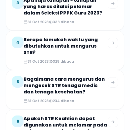
Apa saja tahapan - tahapan
3
yang harus dilalui pelamar
dalam Seleksi PPPK Guru 2023?
31 Oct 2023
338
dibaca
Berapa lamakah waktu yang
4
dibutuhkan untuk mengurus
STR?
31 Oct 2023
328
dibaca
Bagaimana cara mengurus dan
5
mengecek STR tenaga medis
dan tenaga kesehatan?
31 Oct 2023
234
dibaca
Apakah STR Keahlian dapat
6
digunakan untuk melamar pada