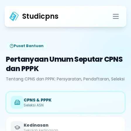
Studicpns
Open 
Pusat Bantuan
Pertanyaan Umum Seputar CPNS
dan PPPK
Tentang CPNS dan PPPK: Persyaratan, Pendaftaran, Seleksi
CPNS & PPPK
Seleksi ASN
Kedinasan
Sekolah kedinasan