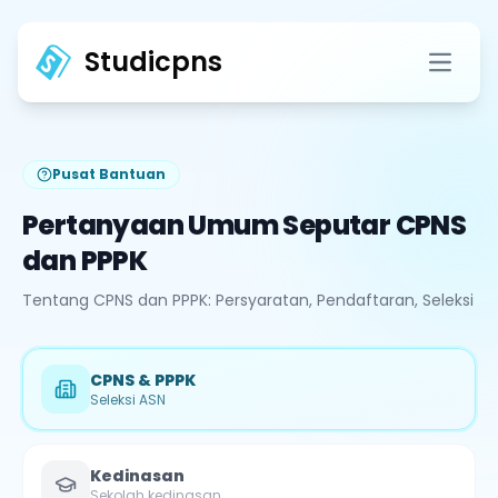
Studicpns
Open 
Pusat Bantuan
Pertanyaan Umum Seputar CPNS
dan PPPK
Tentang CPNS dan PPPK: Persyaratan, Pendaftaran, Seleksi
CPNS & PPPK
Seleksi ASN
Kedinasan
Sekolah kedinasan