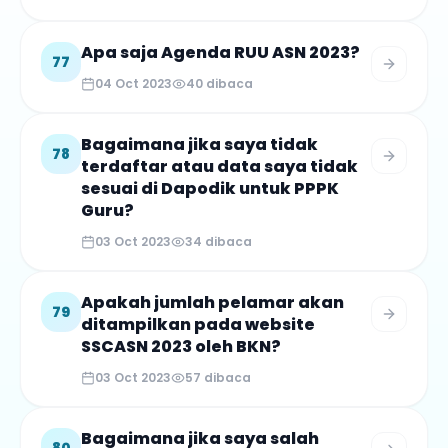
Apa saja Agenda RUU ASN 2023?
77
04 Oct 2023
40
dibaca
Bagaimana jika saya tidak
78
terdaftar atau data saya tidak
sesuai di Dapodik untuk PPPK
Guru?
03 Oct 2023
34
dibaca
Apakah jumlah pelamar akan
79
ditampilkan pada website
SSCASN 2023 oleh BKN?
03 Oct 2023
57
dibaca
Bagaimana jika saya salah