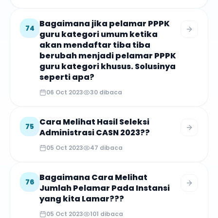
Bagaimana jika pelamar PPPK
74
guru kategori umum ketika
akan mendaftar tiba tiba
berubah menjadi pelamar PPPK
guru kategori khusus. Solusinya
seperti apa?
06 Oct 2023
30
dibaca
Cara Melihat Hasil Seleksi
75
Administrasi CASN 2023??
05 Oct 2023
47
dibaca
Bagaimana Cara Melihat
76
Jumlah Pelamar Pada Instansi
yang kita Lamar???
05 Oct 2023
101
dibaca