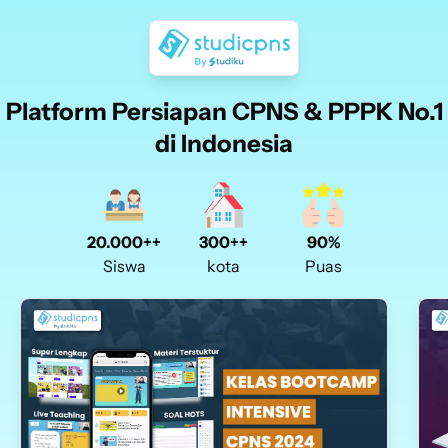
Platform Persiapan CPNS & PPPK No.1
di Indonesia
300++
90%
20.000++
kota
Puas
Siswa