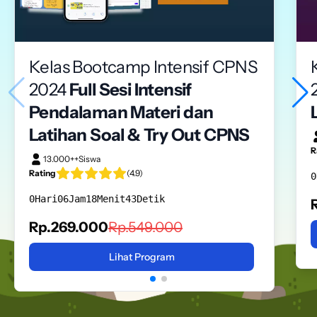
Kelas Bootcamp Intensif CPNS
2024
Full Sesi Intensif
Pendalaman Materi dan
Latihan Soal & Try Out CPNS
R
13.000
++
Siswa
Rating
(
4.9
)
0
0
Hari
06
Jam
18
Menit
43
Detik
Rp.
269.000
Rp.
549.000
Lihat Program